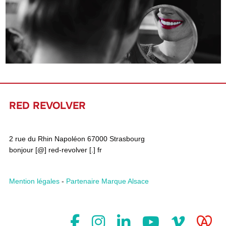
RED REVOLVER
2 rue du Rhin Napoléon 67000 Strasbourg
bonjour [@] red-revolver [.] fr
Mention légales
-
Partenaire Marque Alsace