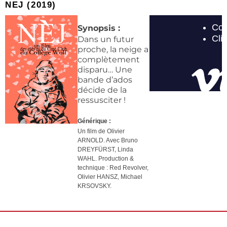
NEJ (2019)
Synopsis :
Dans un futur
proche, la neige a
complètement
disparu… Une
bande d’ados
décide de la
ressusciter !
Générique :
Un film de Olivier
ARNOLD. Avec Bruno
DREYFÜRST, Linda
WAHL. Production &
technique :
Red Revolver,
Olivier HANSZ, Michael
KRSOVSKY.