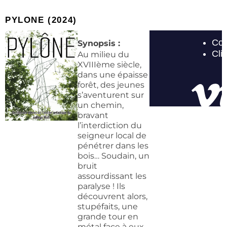
PYLONE (2024)​
Synopsis :
Au milieu du
XVIIIème siècle,
dans une épaisse
forêt, des jeunes
s’aventurent sur
un chemin,
bravant
l’interdiction du
seigneur local de
pénétrer dans les
bois… Soudain, un
bruit
assourdissant les
paralyse ! Ils
découvrent alors,
stupéfaits, une
grande tour en
métal face à eux…