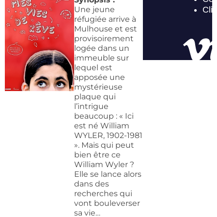
Une jeune
réfugiée arrive à
Mulhouse et est
provisoirement
logée dans un
immeuble sur
lequel est
apposée une
mystérieuse
plaque qui
l’intrigue
beaucoup : « Ici
est né William
WYLER, 1902-1981
». Mais qui peut
bien être ce
William Wyler ?
Elle se lance alors
dans des
recherches qui
vont bouleverser
sa vie…