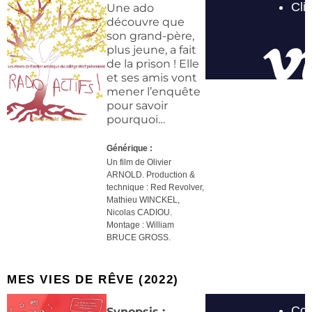
Une ado
découvre que
son grand-père,
plus jeune, a fait
de la prison ! Elle
et ses amis vont
mener l’enquête
pour savoir
pourquoi…
Générique :
Un film de Olivier
ARNOLD. Production &
technique :
Red Revolver,
Mathieu WINCKEL,
Nicolas CADIOU.
Montage : William
BRUCE GROSS.
MES VIES DE RÊVE (2022)
Synopsis :