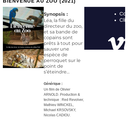
BIENVENUE AU ZOO (2021)
Synopsis :
Léa, la fille du
directeur du zoo,
et sa bande de
copains sont
prêts à tout pour
sauver une
espèce de
perroquet sur le
point de
s’éteindre…
Générique :
Un film de Olivier
ARNOLD. Production &
technique :
Red Revolver,
Mathieu WINCKEL,
Michael KRSOVSKY,
Nicolas CADIOU.