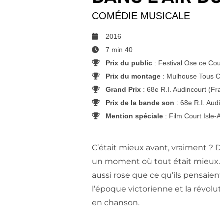
COMÉDIE MUSICALE
2016
7 min 40
Prix du public
: Festival Ose ce Cou
Prix du montage
: Mulhouse Tous C
Grand Prix
: 68e R.I. Audincourt (Fr
Prix de la bande son
: 68e R.I. Aud
Mention spéciale
: Film Court Isle
C’était mieux avant, vraiment ?
un moment où tout était mieux. 
aussi rose que ce qu’ils pensaie
l’époque victorienne et la révolu
en chanson.