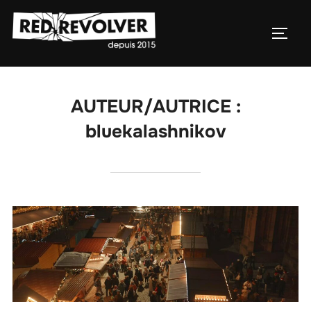
Aller
au
PERM
contenu
AUTEUR/AUTRICE :
bluekalashnikov